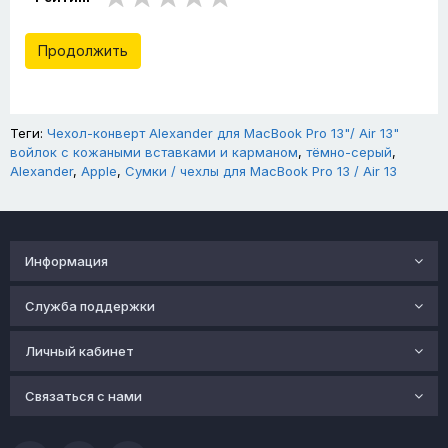
Продолжить
Теги:
Чехол-конверт Alexander для MacBook Pro 13"/ Air 13"
войлок с кожаными вставками и карманом
,
тёмно-серый
,
Alexander
,
Apple
,
Сумки / чехлы для MacBook Pro 13 / Air 13
Информация
Служба поддержки
Личный кабинет
Связаться с нами